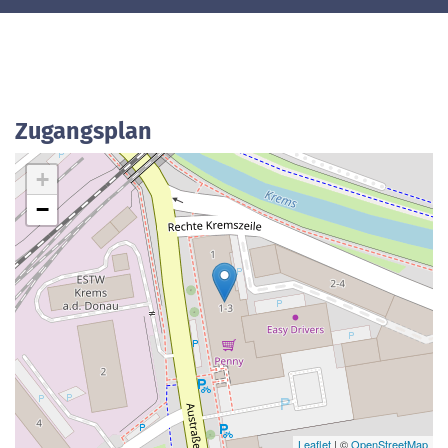
Zugangsplan
+
−
Leaflet
| ©
OpenStreetMap