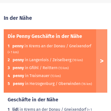
In der Nähe
Die Penny Geschäfte in der Nähe
1
penny
in Krems an der Donau / Gneixendorf
(< 1 km)
2
penny
in Langenlois / Zeiselberg
(10 km)
3
penny
in Gföhl / Reittern
(13 km)
4
penny
in Traismauer
(13 km)
5
penny
in Herzogenburg / Oberwinden
(16 km)
Geschäfte in der Nähe
1
lidl
in Krems an der Donau / Gneixendorf
(< 1