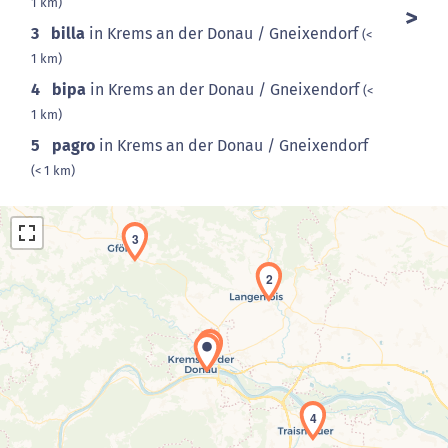
1 km)
3
billa
in Krems an der Donau / Gneixendorf
(<
1 km)
4
bipa
in Krems an der Donau / Gneixendorf
(<
1 km)
5
pagro
in Krems an der Donau / Gneixendorf
(< 1 km)
3
2
1
Laden der Karte...
4