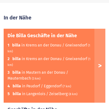
In der Nähe
Die Billa Geschäfte in der Nähe
1
billa
in Krems an der Donau / Gneixendorf
(1
km)
2
billa
in Krems an der Donau / Gneixendorf
(1
km)
3
billa
in Mautern an der Donau /
Mauternbach
(3 km)
4
billa
in Paudorf / Eggendorf
(7 km)
5
billa
in Langenlois / Zeiselberg
(8 km)