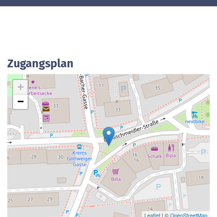
Zugangsplan
+
−
Leaflet
| ©
OpenStreetMap