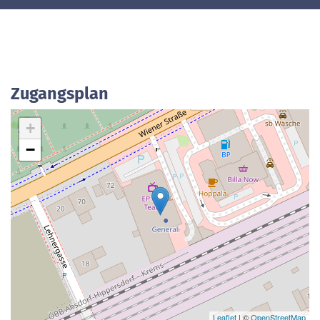
Zugangsplan
+
−
Leaflet
| ©
OpenStreetMap