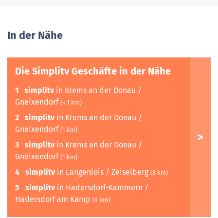
In der Nähe
Die Simplitv Geschäfte in der Nähe
1
simplitv
in Krems an der Donau /
Gneixendorf
(< 1 km)
2
simplitv
in Krems an der Donau /
Gneixendorf
(1 km)
3
simplitv
in Krems an der Donau /
Gneixendorf
(1 km)
4
simplitv
in Langenlois / Zeiselberg
(8 km)
5
simplitv
in Hadersdorf-Kammern /
Hadersdorf am Kamp
(9 km)