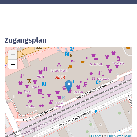
Zugangsplan
+
−
Leaflet
| ©
OpenStreetMap