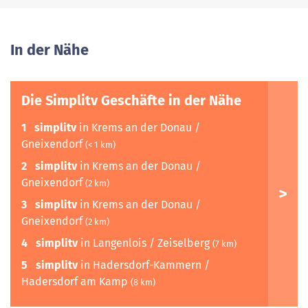
In der Nähe
Die Simplitv Geschäfte in der Nähe
1
simplitv
in Krems an der Donau /
Gneixendorf
(< 1 km)
2
simplitv
in Krems an der Donau /
Gneixendorf
(2 km)
3
simplitv
in Krems an der Donau /
Gneixendorf
(2 km)
4
simplitv
in Langenlois / Zeiselberg
(7 km)
5
simplitv
in Hadersdorf-Kammern /
Hadersdorf am Kamp
(8 km)