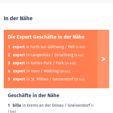
In der Nähe
Die Expert Geschäfte in der Nähe
1
expert
in Furth bei Göttweig / Palt
(4 km)
2
expert
in Langenlois / Zeiselberg
(8 km)
3
expert
in Kottes-Purk / Purk
(24 km)
4
expert
in Horn / Mödring
(28 km)
5
expert
in St. Pölten / Ganzendorf
(31 km)
Geschäfte in der Nähe
1
billa
in Krems an der Donau / Gneixendorf
(<
1 km)