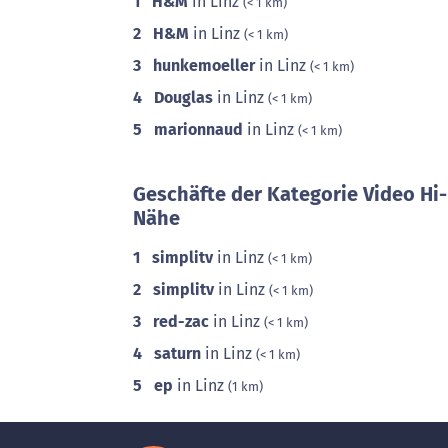
1
H&M
in Linz
(< 1 km)
2
H&M
in Linz
(< 1 km)
3
hunkemoeller
in Linz
(< 1 km)
4
Douglas
in Linz
(< 1 km)
5
marionnaud
in Linz
(< 1 km)
Geschäfte der Kategorie Video Hi-
Nähe
1
simplitv
in Linz
(< 1 km)
2
simplitv
in Linz
(< 1 km)
3
red-zac
in Linz
(< 1 km)
4
saturn
in Linz
(< 1 km)
5
ep
in Linz
(1 km)