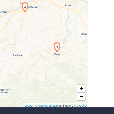
3
Laden der Karte...
4
+
−
Leaflet
| ©
OpenStreetMap
contributors ©
CARTO