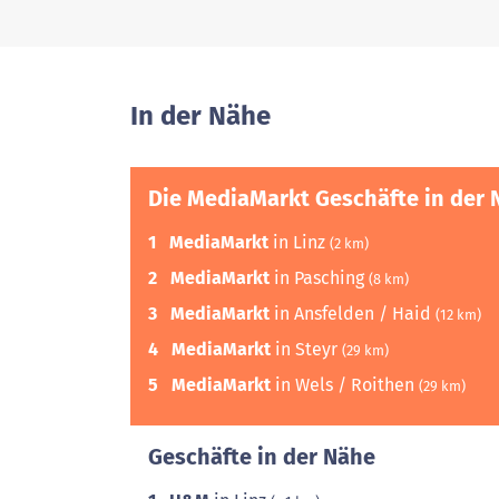
In der Nähe
Die MediaMarkt Geschäfte in der 
1
MediaMarkt
in Linz
(2 km)
2
MediaMarkt
in Pasching
(8 km)
3
MediaMarkt
in Ansfelden / Haid
(12 km)
4
MediaMarkt
in Steyr
(29 km)
5
MediaMarkt
in Wels / Roithen
(29 km)
Geschäfte in der Nähe