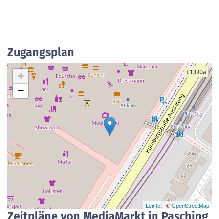
Zugangsplan
+
−
Leaflet
| ©
OpenStreetMap
Zeitpläne von MediaMarkt in Pasching