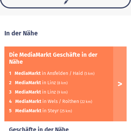
In der Nähe
Die MediaMarkt Geschäfte in der
Nähe
1
MediaMarkt
in Ansfelden / Haid
(5 km)
2
MediaMarkt
in Linz
(8 km)
3
MediaMarkt
in Linz
(9 km)
4
MediaMarkt
in Wels / Roithen
(22 km)
5
MediaMarkt
in Steyr
(25 km)
Geschäfte in der Nähe