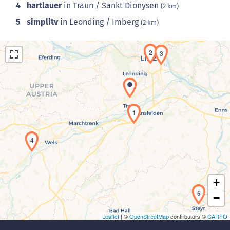
4
hartlauer
in Traun / Sankt Dionysen
(2 km)
5
simplitv
in Leonding / Imberg
(2 km)
2
3
1
Laden der Karte...
4
+
5
−
Leaflet
| ©
OpenStreetMap
contributors ©
CARTO