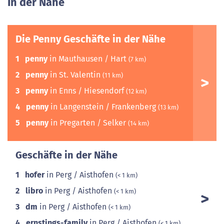
In der Nähe
Die Penny Geschäfte in der Nähe
1
penny
in Mauthausen / Hart
(7 km)
2
penny
in St. Valentin
(11 km)
3
penny
in Enns / Hiesendorf
(12 km)
4
penny
in Langenstein / Frankenberg
(13 km)
5
penny
in Pregarten / Selker
(14 km)
Geschäfte in der Nähe
1
hofer
in Perg / Aisthofen
(< 1 km)
2
libro
in Perg / Aisthofen
(< 1 km)
3
dm
in Perg / Aisthofen
(< 1 km)
4
ernstings-family
in Perg / Aisthofen
(< 1 km)