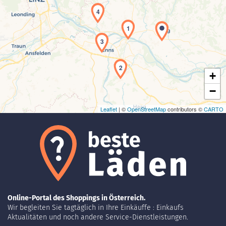
4
Laden der Karte...
1
3
2
+
−
Leaflet
| ©
OpenStreetMap
contributors ©
CARTO
Online-Portal des Shoppings in Österreich.
Wir begleiten Sie tagtäglich in Ihre Einkäuffe : Einkaufs
Aktualitäten und noch andere Service-Dienstleistungen.