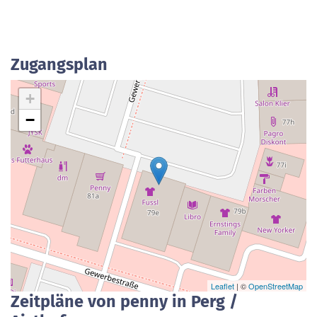
Zugangsplan
+
−
Leaflet
| ©
OpenStreetMap
Zeitpläne von penny in Perg /