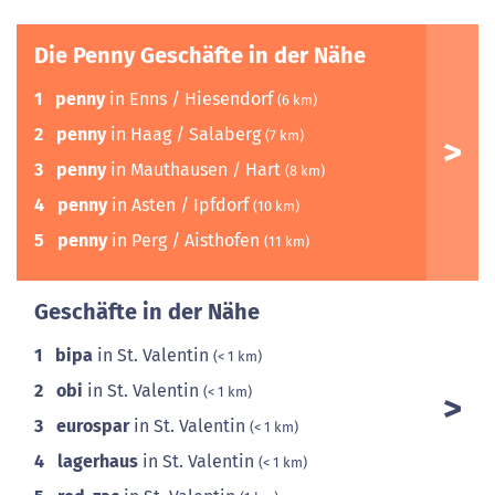
Die Penny Geschäfte in der Nähe
1
penny
in Enns / Hiesendorf
(6 km)
2
penny
in Haag / Salaberg
(7 km)
3
penny
in Mauthausen / Hart
(8 km)
4
penny
in Asten / Ipfdorf
(10 km)
5
penny
in Perg / Aisthofen
(11 km)
Geschäfte in der Nähe
1
bipa
in St. Valentin
(< 1 km)
2
obi
in St. Valentin
(< 1 km)
3
eurospar
in St. Valentin
(< 1 km)
4
lagerhaus
in St. Valentin
(< 1 km)