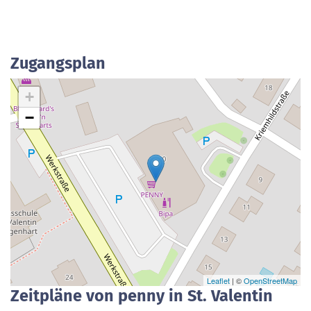
Zugangsplan
+
−
Leaflet
| ©
OpenStreetMap
Zeitpläne von penny in St. Valentin