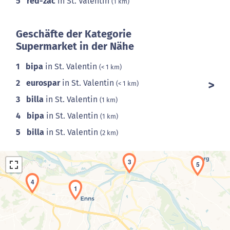
5
red-zac
in St. Valentin
(1 km)
Geschäfte der Kategorie
Supermarket in der Nähe
1
bipa
in St. Valentin
(< 1 km)
2
eurospar
in St. Valentin
(< 1 km)
3
billa
in St. Valentin
(1 km)
4
bipa
in St. Valentin
(1 km)
5
billa
in St. Valentin
(2 km)
3
5
4
1