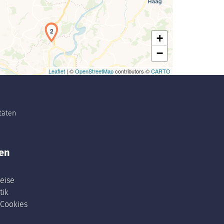
2
+
−
Leaflet
| ©
OpenStreetMap
contributors ©
CARTO
itäten
en
eise
tik
 Cookies