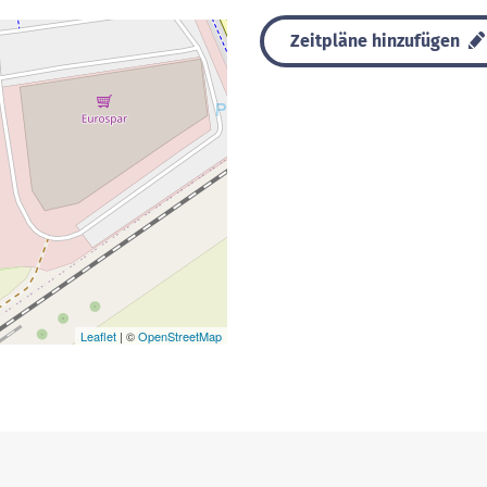
Zeitpläne hinzufügen
Leaflet
| ©
OpenStreetMap