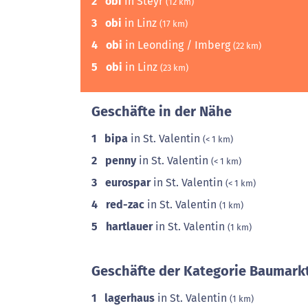
2
obi
in Steyr
(12 km)
3
obi
in Linz
(17 km)
4
obi
in Leonding / Imberg
(22 km)
5
obi
in Linz
(23 km)
Geschäfte in der Nähe
1
bipa
in St. Valentin
(< 1 km)
2
penny
in St. Valentin
(< 1 km)
3
eurospar
in St. Valentin
(< 1 km)
4
red-zac
in St. Valentin
(1 km)
5
hartlauer
in St. Valentin
(1 km)
Geschäfte der Kategorie Baumarkt
1
lagerhaus
in St. Valentin
(1 km)