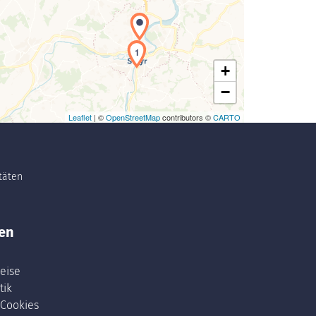
1
+
−
Leaflet
| ©
OpenStreetMap
contributors ©
CARTO
itäten
en
eise
tik
 Cookies