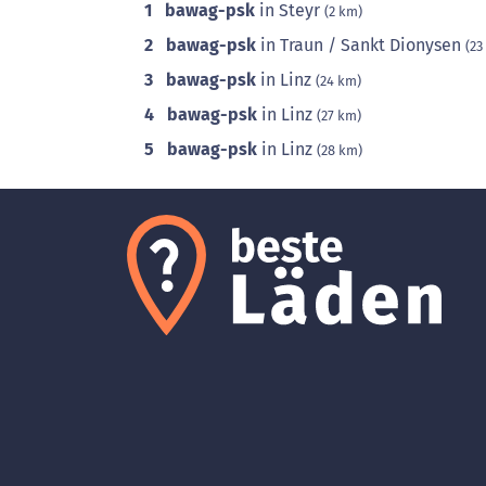
1
bawag-psk
in Steyr
(2 km)
2
bawag-psk
in Traun / Sankt Dionysen
(23
3
bawag-psk
in Linz
(24 km)
4
bawag-psk
in Linz
(27 km)
5
bawag-psk
in Linz
(28 km)