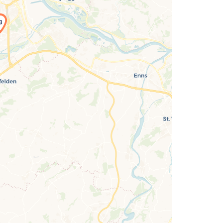
3
Laden der Karte...