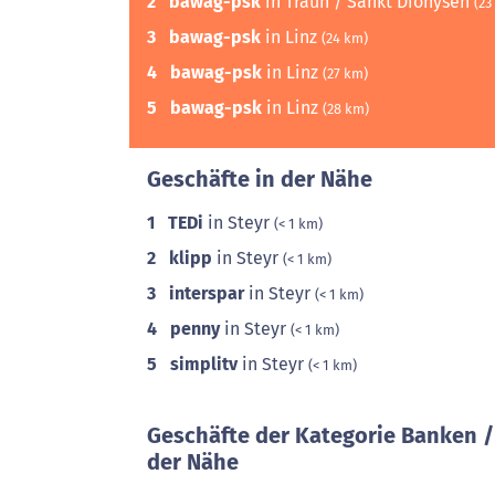
2
bawag-psk
in Traun / Sankt Dionysen
(23
3
bawag-psk
in Linz
(24 km)
4
bawag-psk
in Linz
(27 km)
5
bawag-psk
in Linz
(28 km)
Geschäfte in der Nähe
1
TEDi
in Steyr
(< 1 km)
2
klipp
in Steyr
(< 1 km)
3
interspar
in Steyr
(< 1 km)
4
penny
in Steyr
(< 1 km)
5
simplitv
in Steyr
(< 1 km)
Geschäfte der Kategorie Banken /
der Nähe