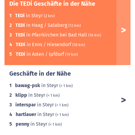
Die TEDi Geschäfte in der Nähe
1
TEDi
in Steyr
(2 km)
2
TEDi
in Haag / Salaberg
(12 km)
3
TEDi
in Pfarrkirchen bei Bad Hall
(16 km)
4
TEDi
in Enns / Hiesendorf
(18 km)
5
TEDi
in Asten / Ipfdorf
(19 km)
Geschäfte in der Nähe
1
bawag-psk
in Steyr
(< 1 km)
2
klipp
in Steyr
(< 1 km)
3
interspar
in Steyr
(< 1 km)
4
hartlauer
in Steyr
(< 1 km)
5
penny
in Steyr
(< 1 km)