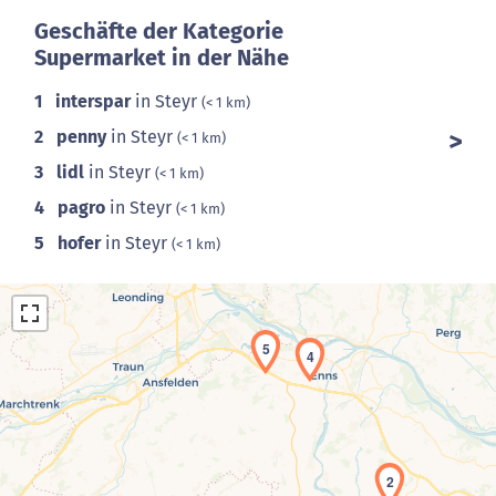
Geschäfte der Kategorie
Supermarket in der Nähe
1
interspar
in Steyr
(< 1 km)
2
penny
in Steyr
(< 1 km)
3
lidl
in Steyr
(< 1 km)
4
pagro
in Steyr
(< 1 km)
5
hofer
in Steyr
(< 1 km)
5
4
Laden der Karte...
2