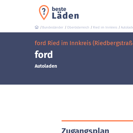
Bundesländer
Oberösterreich
Ried im Innkreis
Autolad
ford Ried im Innkreis (Riedbergstraß
ford
Autoladen
Zugangsplan