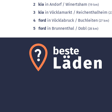
2
kia
in Andorf / Winertsham
(19 km)
3
kia
in Vöcklamarkt / Reichenthalheim
(2
4
ford
in Vöcklabruck / Buchleiten
(27 km)
5
ford
in Brunnenthal / Dobl
(28 km)