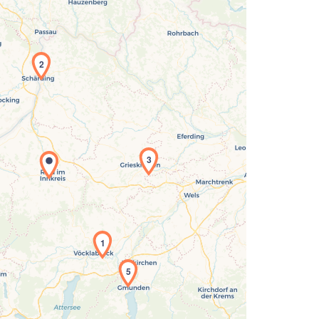
2
3
Laden der Karte...
1
5