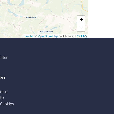
+
−
Leaflet
| ©
OpenStreetMap
contributors ©
CARTO
itäten
en
eise
tik
 Cookies