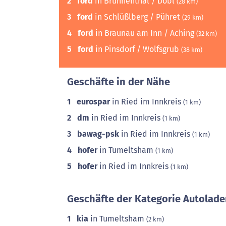
2
ford
in Brunnenthal / Dobl
(28 km)
3
ford
in Schlüßlberg / Pühret
(29 km)
4
ford
in Braunau am Inn / Aching
(32 km)
5
ford
in Pinsdorf / Wolfsgrub
(38 km)
Geschäfte in der Nähe
1
eurospar
in Ried im Innkreis
(1 km)
2
dm
in Ried im Innkreis
(1 km)
3
bawag-psk
in Ried im Innkreis
(1 km)
4
hofer
in Tumeltsham
(1 km)
5
hofer
in Ried im Innkreis
(1 km)
Geschäfte der Kategorie Autolade
1
kia
in Tumeltsham
(2 km)