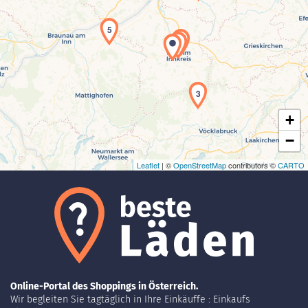
5
2
1
Laden der Karte...
3
+
−
Leaflet
| ©
OpenStreetMap
contributors ©
CARTO
Online-Portal des Shoppings in Österreich.
Wir begleiten Sie tagtäglich in Ihre Einkäuffe : Einkaufs