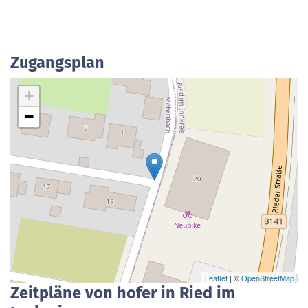
Zugangsplan
+
−
Leaflet
| ©
OpenStreetMap
Zeitpläne von hofer in Ried im