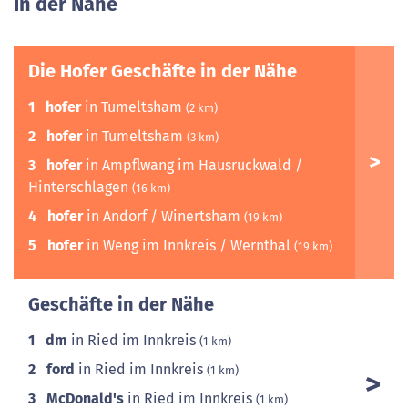
In der Nähe
Die Hofer Geschäfte in der Nähe
1
hofer
in Tumeltsham
(2 km)
2
hofer
in Tumeltsham
(3 km)
3
hofer
in Ampflwang im Hausruckwald /
Hinterschlagen
(16 km)
4
hofer
in Andorf / Winertsham
(19 km)
5
hofer
in Weng im Innkreis / Wernthal
(19 km)
Geschäfte in der Nähe
1
dm
in Ried im Innkreis
(1 km)
2
ford
in Ried im Innkreis
(1 km)
3
McDonald's
in Ried im Innkreis
(1 km)