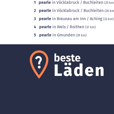
1
pearle
in Vöcklabruck / Buchleiten
(25 km
2
pearle
in Vöcklabruck / Buchleiten
(26 km
3
pearle
in Braunau am Inn / Aching
(33 km)
4
pearle
in Wels / Roithen
(37 km)
5
pearle
in Gmunden
(39 km)