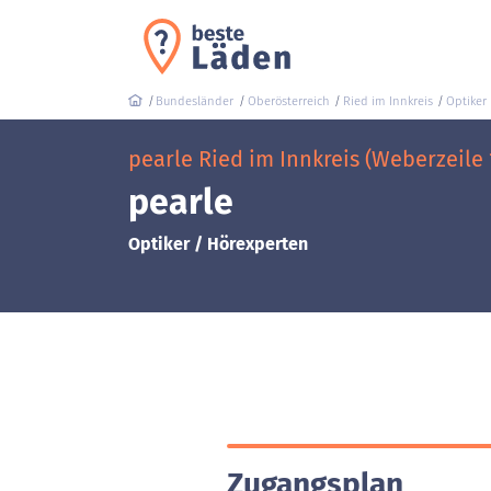
Bundesländer
Oberösterreich
Ried im Innkreis
Optiker
pearle Ried im Innkreis (Weberzeile 
pearle
Optiker / Hörexperten
Zugangsplan