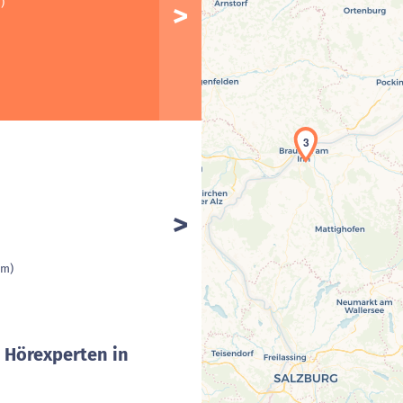
)
3
km)
 Hörexperten in