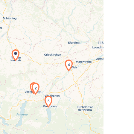
4
Laden der Karte...
1
2
5