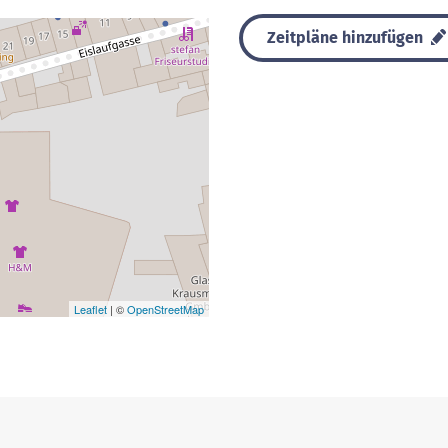
Zeitpläne hinzufügen
Leaflet
| ©
OpenStreetMap