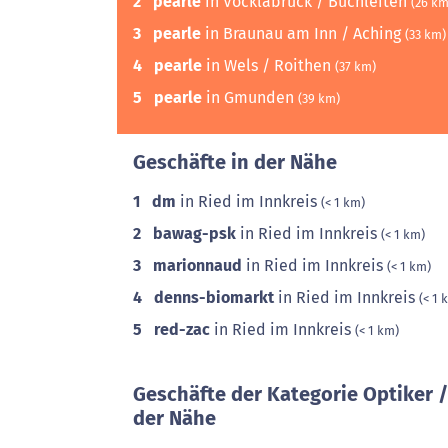
2
pearle
in Vöcklabruck / Buchleiten
(26 km
3
pearle
in Braunau am Inn / Aching
(33 km)
4
pearle
in Wels / Roithen
(37 km)
5
pearle
in Gmunden
(39 km)
Geschäfte in der Nähe
1
dm
in Ried im Innkreis
(< 1 km)
2
bawag-psk
in Ried im Innkreis
(< 1 km)
3
marionnaud
in Ried im Innkreis
(< 1 km)
4
denns-biomarkt
in Ried im Innkreis
(< 1 
5
red-zac
in Ried im Innkreis
(< 1 km)
Geschäfte der Kategorie Optiker /
der Nähe