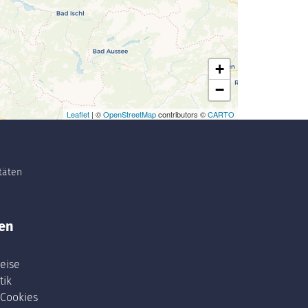
+
−
Leaflet
| ©
OpenStreetMap
contributors ©
CARTO
itäten
en
eise
tik
 Cookies