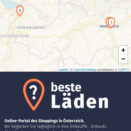
2
Laden der Karte...
1
+
−
Leaflet
| ©
OpenStreetMap
contributors ©
CARTO
Online-Portal des Shoppings in Österreich.
Wir begleiten Sie tagtäglich in Ihre Einkäuffe : Einkaufs