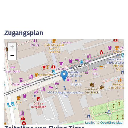
Zugangsplan
+
−
Leaflet
| ©
OpenStreetMap