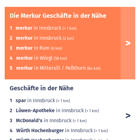
Die Merkur Geschäfte in der Nähe
1
merkur
in Innsbruck
(< 1 km)
2
merkur
in Innsbruck
(2 km)
3
merkur
in Rum
(6 km)
4
merkur
in Wörgl
(58 km)
5
merkur
in Mittersill / Paßthurn
(84 km)
Geschäfte in der Nähe
1
spar
in Innsbruck
(< 1 km)
2
Löwen-Apotheke
in Innsbruck
(< 1 km)
3
McDonald's
in Innsbruck
(< 1 km)
4
Würth Hochenburger
in Innsbruck
(< 1 km)