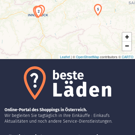
Laden der Karte...
5
3
1
2
+
−
Leaflet
| ©
OpenStreetMap
contributors ©
CARTO
Online-Portal des Shoppings in Österreich.
Wir begleiten Sie tagtäglich in Ihre Einkäuffe : Einkaufs
Aktualitäten und noch andere Service-Dienstleistungen.