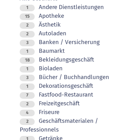
Andere Dienstleistungen
1
Apotheke
15
Ästhetik
2
Autoladen
2
Banken / Versicherung
3
Baumarkt
1
Bekleidungsgeschäft
18
Bioladen
1
Bücher / Buchhandlungen
3
Dekorationsgeschäft
1
Fastfood-Restaurant
7
Freizeitgeschäft
2
Friseure
4
Geschäftsmaterialen /
2
Professionnels
Getränke
1