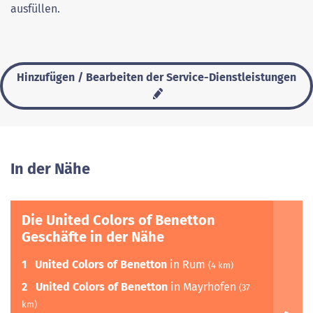
ausfüllen.
Hinzufügen / Bearbeiten der Service-Dienstleistungen
In der Nähe
Die United Colors of Benetton
Geschäfte in der Nähe
1
United Colors of Benetton
in Rum
(4 km)
2
United Colors of Benetton
in Mayrhofen
(37
km)