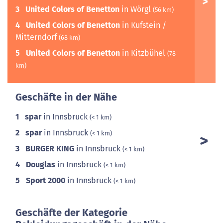
3
United Colors of Benetton
in Wörgl
(56 km)
4
United Colors of Benetton
in Kufstein /
Mitterndorf
(68 km)
5
United Colors of Benetton
in Kitzbühel
(78
km)
Geschäfte in der Nähe
1
spar
in Innsbruck
(< 1 km)
2
spar
in Innsbruck
(< 1 km)
3
BURGER KING
in Innsbruck
(< 1 km)
4
Douglas
in Innsbruck
(< 1 km)
5
Sport 2000
in Innsbruck
(< 1 km)
Geschäfte der Kategorie