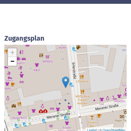
Zugangsplan
+
−
Leaflet
| ©
OpenStreetMap