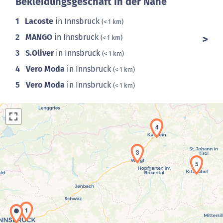
Bekleidungsgeschäft in der Nähe
1
Lacoste
in Innsbruck
(< 1 km)
2
MANGO
in Innsbruck
(< 1 km)
3
S.Oliver
in Innsbruck
(< 1 km)
4
Vero Moda
in Innsbruck
(< 1 km)
5
Vero Moda
in Innsbruck
(< 1 km)
4
3
5
Laden der Karte...
1