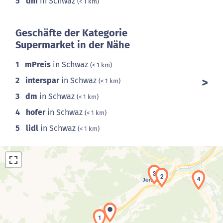
5
dm
in Schwaz
(< 1 km)
Geschäfte der Kategorie
Supermarket in der Nähe
1
mPreis
in Schwaz
(< 1 km)
2
interspar
in Schwaz
(< 1 km)
3
dm
in Schwaz
(< 1 km)
4
hofer
in Schwaz
(< 1 km)
5
lidl
in Schwaz
(< 1 km)
3
2
4
1