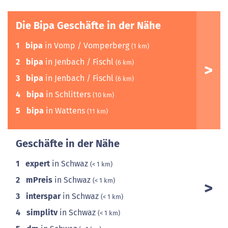
Die Bipa Geschäfte in der Nähe
1
bipa
in Vomp / Vomperberg
(1 km)
2
bipa
in Jenbach / Fischl
(6 km)
3
bipa
in Jenbach / Fischl
(6 km)
4
bipa
in Schlitters
(10 km)
5
bipa
in Wattens
(11 km)
Geschäfte in der Nähe
1
expert
in Schwaz
(< 1 km)
2
mPreis
in Schwaz
(< 1 km)
3
interspar
in Schwaz
(< 1 km)
4
simplitv
in Schwaz
(< 1 km)