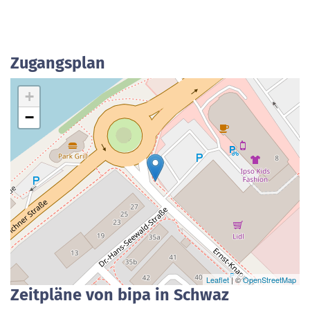
Zugangsplan
+
−
Leaflet
| ©
OpenStreetMap
Zeitpläne von bipa in Schwaz