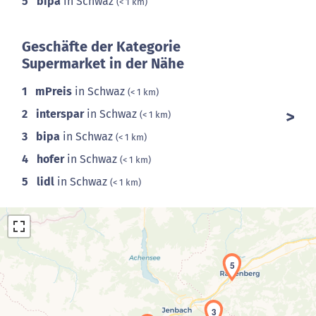
5
bipa
in Schwaz
(< 1 km)
Geschäfte der Kategorie
Supermarket in der Nähe
1
mPreis
in Schwaz
(< 1 km)
2
interspar
in Schwaz
(< 1 km)
3
bipa
in Schwaz
(< 1 km)
4
hofer
in Schwaz
(< 1 km)
5
lidl
in Schwaz
(< 1 km)
5
3