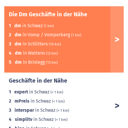
Die Dm Geschäfte in der Nähe
1
dm
in Schwaz
(1 km)
2
dm
in Vomp / Vomperberg
(1 km)
3
dm
in Schlitters
(10 km)
4
dm
in Wattens
(12 km)
5
dm
in Brixlegg
(15 km)
Geschäfte in der Nähe
1
expert
in Schwaz
(< 1 km)
2
mPreis
in Schwaz
(< 1 km)
3
interspar
in Schwaz
(< 1 km)
4
simplitv
in Schwaz
(< 1 km)