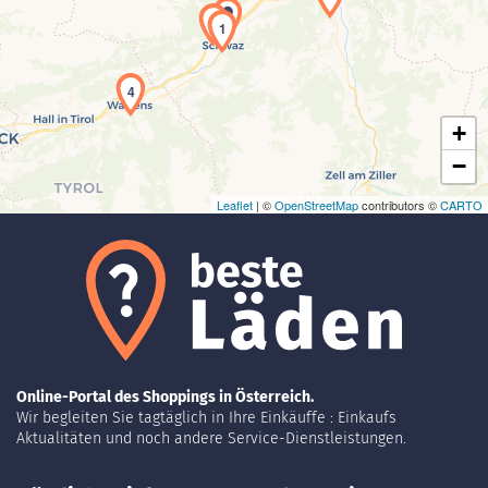
Laden der Karte...
2
1
4
+
−
Leaflet
| ©
OpenStreetMap
contributors ©
CARTO
Online-Portal des Shoppings in Österreich.
Wir begleiten Sie tagtäglich in Ihre Einkäuffe : Einkaufs
Aktualitäten und noch andere Service-Dienstleistungen.