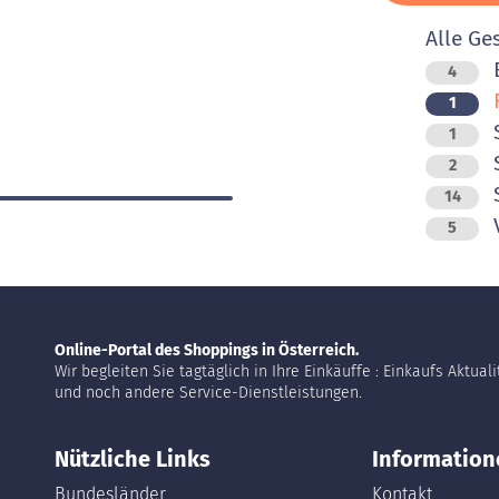
Alle Ge
B
4
F
1
1
S
2
14
V
5
Online-Portal des Shoppings in Österreich.
Wir begleiten Sie tagtäglich in Ihre Einkäuffe : Einkaufs Aktual
und noch andere Service-Dienstleistungen.
Nützliche Links
Information
Bundesländer
Kontakt