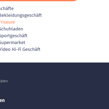
schäfte
ekleidungsgeschäft
riseure
Schuhladen
portgeschäft
Supermarket
ideo Hi-Fi Geschäft
itäten
en