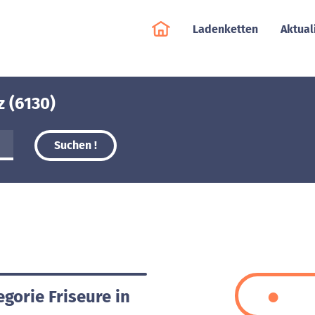
Ladenketten
Aktual
z (6130)
Suchen !
egorie Friseure in