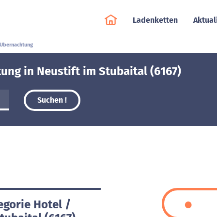
Ladenketten
Aktual
 Ubernachtung
ng in Neustift im Stubaital (6167)
Suchen !
egorie Hotel /