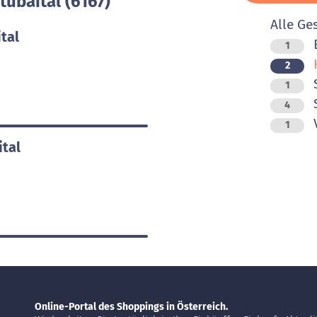
tubaital (6167)
Alle Ge
ital
1
H
2
S
1
4
V
1
ital
Online-Portal des Shoppings in Österreich.