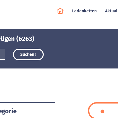
Ladenketten
Aktual
Fügen (6263)
Suchen !
egorie