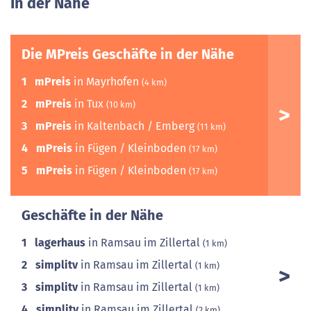
In der Nähe
Die MPreis Geschäfte in der Nähe
1
mPreis
in Mayrhofen
(4 km)
2
mPreis
in Tux
(10 km)
3
mPreis
in Kaltenbach / Emberg
(11 km)
4
mPreis
in Fügen / Kleinboden
(17 km)
5
mPreis
in Fügen / Kleinboden
(17 km)
Geschäfte in der Nähe
1
lagerhaus
in Ramsau im Zillertal
(1 km)
2
simplitv
in Ramsau im Zillertal
(1 km)
3
simplitv
in Ramsau im Zillertal
(1 km)
4
simplitv
in Ramsau im Zillertal
(2 km)