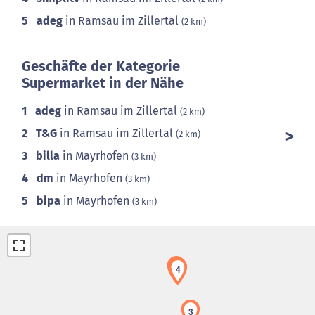
5
adeg
in Ramsau im Zillertal
(2 km)
Geschäfte der Kategorie
Supermarket in der Nähe
1
adeg
in Ramsau im Zillertal
(2 km)
2
T&G
in Ramsau im Zillertal
(2 km)
3
billa
in Mayrhofen
(3 km)
4
dm
in Mayrhofen
(3 km)
5
bipa
in Mayrhofen
(3 km)
5
4
3