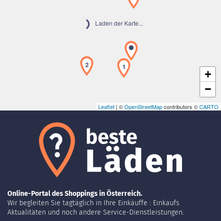
Laden der Karte...
2
1
+
−
Leaflet
| ©
OpenStreetMap
contributors ©
CARTO
Online-Portal des Shoppings in Österreich.
Wir begleiten Sie tagtäglich in Ihre Einkäuffe : Einkaufs
Aktualitäten und noch andere Service-Dienstleistungen.