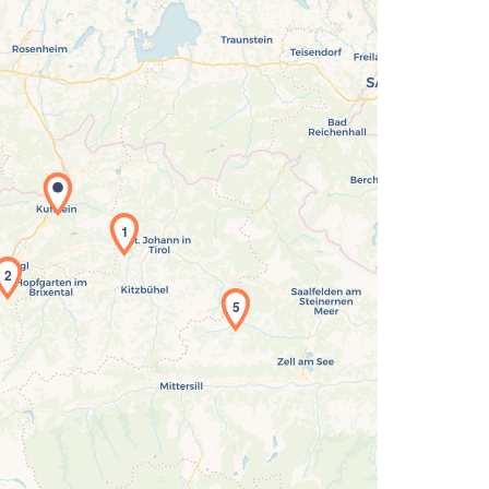
1
2
Laden der Karte...
5