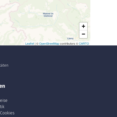
+
−
Leaflet
| ©
OpenStreetMap
contributors ©
CARTO
itäten
en
eise
tik
 Cookies