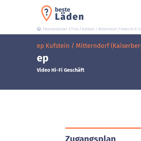
Bundesländer
Tirol
Kufstein / Mitterndorf
Video Hi-Fi 
ep Kufstein / Mitterndorf (Kaiserber
ep
Video Hi-Fi Geschäft
Zugangsplan