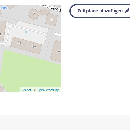
Zeitpläne hinzufügen
Leaflet
| ©
OpenStreetMap