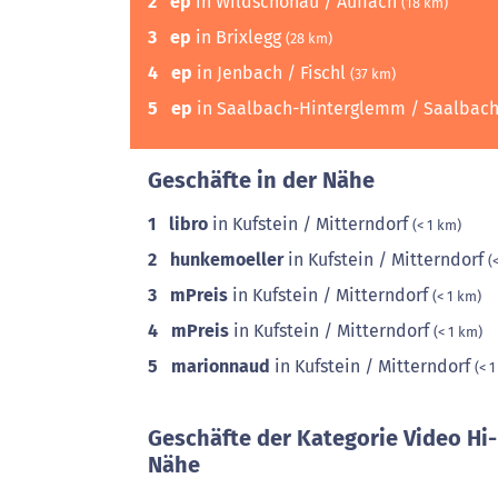
2
ep
in Wildschönau / Auffach
(18 km)
3
ep
in Brixlegg
(28 km)
4
ep
in Jenbach / Fischl
(37 km)
5
ep
in Saalbach-Hinterglemm / Saalbac
Geschäfte in der Nähe
1
libro
in Kufstein / Mitterndorf
(< 1 km)
2
hunkemoeller
in Kufstein / Mitterndorf
(
3
mPreis
in Kufstein / Mitterndorf
(< 1 km)
4
mPreis
in Kufstein / Mitterndorf
(< 1 km)
5
marionnaud
in Kufstein / Mitterndorf
(< 
Geschäfte der Kategorie Video Hi-
Nähe