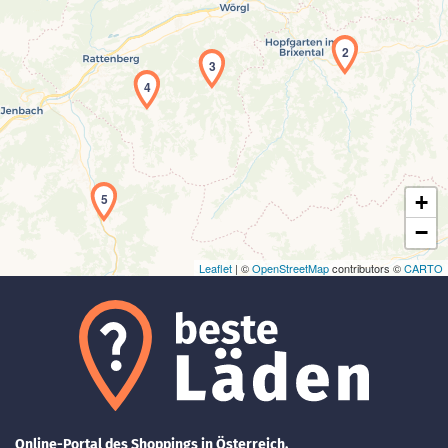
2
3
4
Laden der Karte...
5
+
−
Leaflet
| ©
OpenStreetMap
contributors ©
CARTO
Online-Portal des Shoppings in Österreich.