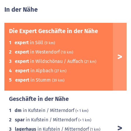
In der Nähe
Die Expert Geschäfte in der Nähe
1
expert
in Söll
(9 km)
2
expert
in Westendorf
(18 km)
3
expert
in Wildschönau / Auffach
(21 km)
4
expert
in Alpbach
(27 km)
5
expert
in Stumm
(39 km)
Geschäfte in der Nähe
1
dm
in Kufstein / Mitterndorf
(< 1 km)
2
spar
in Kufstein / Mitterndorf
(< 1 km)
3
lagerhaus
in Kufstein / Mitterndorf
(1 km)