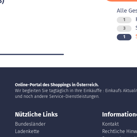
3)
Alle Ge
H
1
S
3
1
Online-Portal des Shoppings in Österreich.
Wir begleiten Sie tagtäglich in Ihre Einkäuffe : Einkaufs Aktual
und noch andere Service-Dienstleistungen.
Nützliche Links
Information
Bundesländer
Kontakt
Ladenkette
Rechtliche Hinw