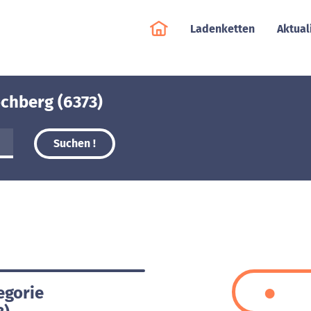
Ladenketten
Aktual
ochberg (6373)
Suchen !
egorie