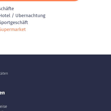
schäfte
otel / Ubernachtung
portgeschäft
Supermarket
itäten
en
eise