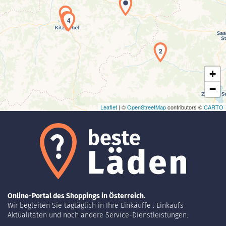
3
5
4
Laden der Karte...
2
+
−
Leaflet
| ©
OpenStreetMap
contributors ©
CARTO
Online-Portal des Shoppings in Österreich.
Wir begleiten Sie tagtäglich in Ihre Einkäuffe : Einkaufs
Aktualitäten und noch andere Service-Dienstleistungen.