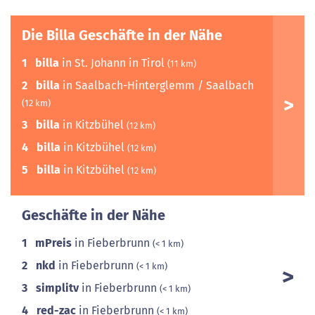
Die Billa Geschäfte in der Nähe
1
billa
in St. Johann in Tirol
(11 km)
2
billa
in Saalbach-Hinterglemm / Saalbach
(12 km)
3
billa
in Kitzbühel
(12 km)
4
billa
in Kitzbühel
(12 km)
5
billa
in Kitzbühel
(12 km)
Geschäfte in der Nähe
1
mPreis
in Fieberbrunn
(< 1 km)
2
nkd
in Fieberbrunn
(< 1 km)
3
simplitv
in Fieberbrunn
(< 1 km)
4
red-zac
in Fieberbrunn
(< 1 km)