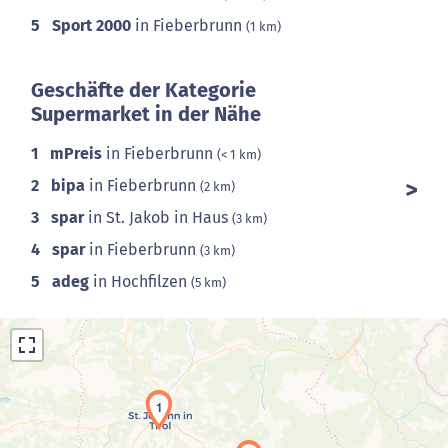
5
Sport 2000
in Fieberbrunn
(1 km)
Geschäfte der Kategorie
Supermarket in der Nähe
1
mPreis
in Fieberbrunn
(< 1 km)
2
bipa
in Fieberbrunn
(2 km)
3
spar
in St. Jakob in Haus
(3 km)
4
spar
in Fieberbrunn
(3 km)
5
adeg
in Hochfilzen
(5 km)
1