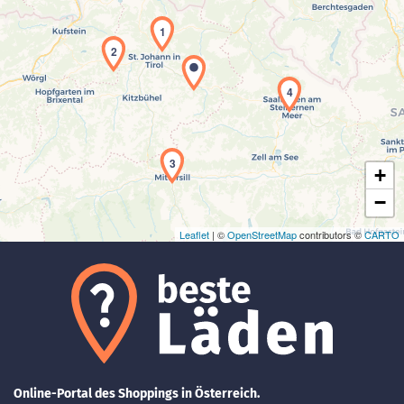
1
2
Laden der Karte...
4
3
+
−
Leaflet
| ©
OpenStreetMap
contributors ©
CARTO
Online-Portal des Shoppings in Österreich.