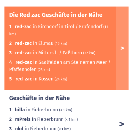
Die Red zac Geschäfte in der Nähe
1
red-zac
in Kirchdorf in Tirol / Erpfendorf
(11
km)
2
red-zac
in Ellmau
(19 km)
3
red-zac
in Mittersill / Paßthurn
(22 km)
4
red-zac
in Saalfelden am Steinernen Meer /
Pfaffenhofen
(23 km)
5
red-zac
in Kössen
(24 km)
Geschäfte in der Nähe
1
billa
in Fieberbrunn
(< 1 km)
2
mPreis
in Fieberbrunn
(< 1 km)
3
nkd
in Fieberbrunn
(< 1 km)