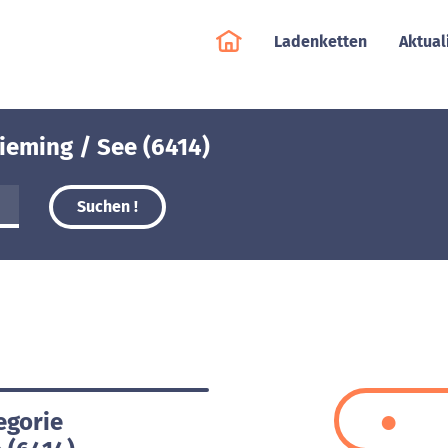
Ladenketten
Aktual
ieming / See (6414)
Suchen !
egorie