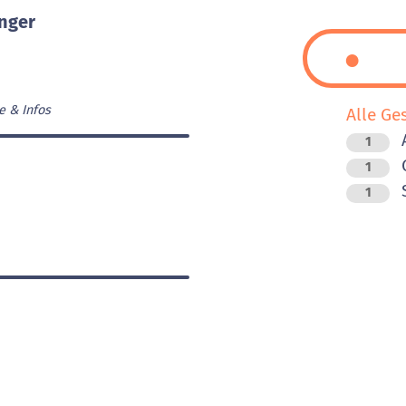
inger
e & Infos
Alle Ge
1
G
1
1