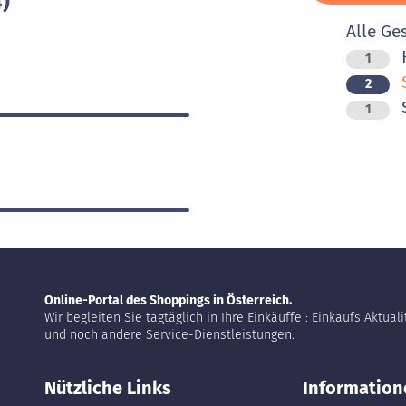
)
Alle Ge
H
1
S
2
1
Online-Portal des Shoppings in Österreich.
Wir begleiten Sie tagtäglich in Ihre Einkäuffe : Einkaufs Aktual
und noch andere Service-Dienstleistungen.
Nützliche Links
Information