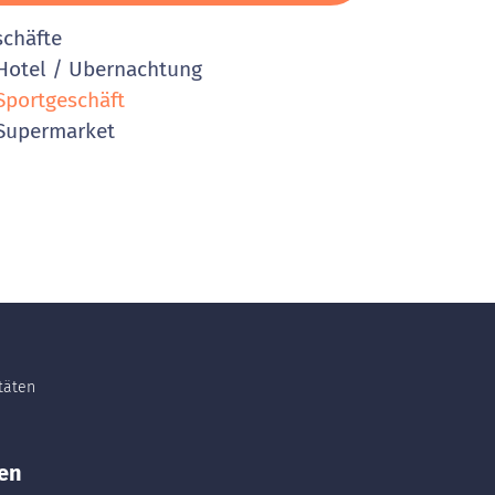
schäfte
otel / Ubernachtung
portgeschäft
Supermarket
itäten
en