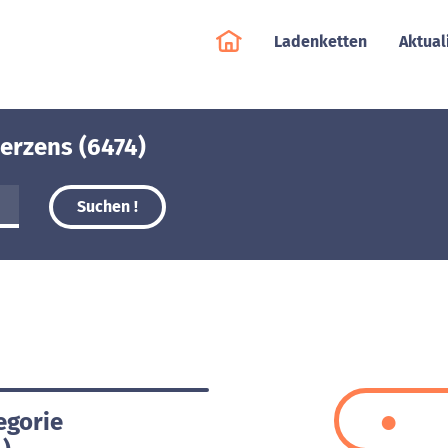
Ladenketten
Aktual
Jerzens (6474)
Suchen !
egorie