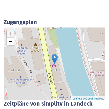
Zugangsplan
+
−
Leaflet
| ©
OpenStreetMap
Zeitpläne von simplitv in Landeck