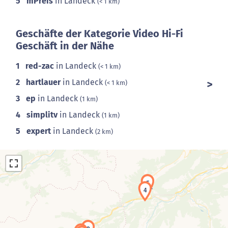
5
mPreis
in Landeck
(< 1 km)
Geschäfte der Kategorie Video Hi-Fi
Geschäft in der Nähe
1
red-zac
in Landeck
(< 1 km)
2
hartlauer
in Landeck
(< 1 km)
3
ep
in Landeck
(1 km)
4
simplitv
in Landeck
(1 km)
5
expert
in Landeck
(2 km)
5
4