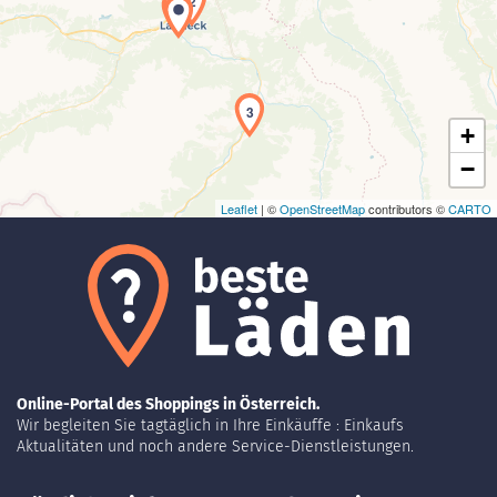
2
1
Laden der Karte...
3
+
−
Leaflet
| ©
OpenStreetMap
contributors ©
CARTO
Online-Portal des Shoppings in Österreich.
Wir begleiten Sie tagtäglich in Ihre Einkäuffe : Einkaufs
Aktualitäten und noch andere Service-Dienstleistungen.