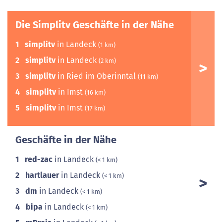
Die Simplitv Geschäfte in der Nähe
1
simplitv
in Landeck
(1 km)
2
simplitv
in Landeck
(2 km)
3
simplitv
in Ried im Oberinntal
(11 km)
4
simplitv
in Imst
(16 km)
5
simplitv
in Imst
(17 km)
Geschäfte in der Nähe
1
red-zac
in Landeck
(< 1 km)
2
hartlauer
in Landeck
(< 1 km)
3
dm
in Landeck
(< 1 km)
4
bipa
in Landeck
(< 1 km)