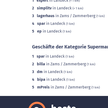
1
expert
in Landeck
(< 1 km)
2
simplitv
in Landeck
(< 1 km)
3
lagerhaus
in Zams / Zammerberg
(1 km)
4
spar
in Landeck
(1 km)
5
ep
in Landeck
(1 km)
Geschäfte der Kategorie Supermar
1
spar
in Landeck
(1 km)
2
billa
in Zams / Zammerberg
(1 km)
3
dm
in Landeck
(1 km)
4
bipa
in Landeck
(1 km)
5
mPreis
in Zams / Zammerberg
(1 km)