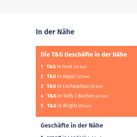
In der Nähe
Die T&G Geschäfte in der Nähe
1
T&G
in Imst
(16 km)
2
T&G
in Kappl
(22 km)
3
T&G
in Lechaschau
(39 km)
4
T&G
in Telfs / Buchen
(41 km)
5
T&G
in Birgitz
(55 km)
Geschäfte in der Nähe