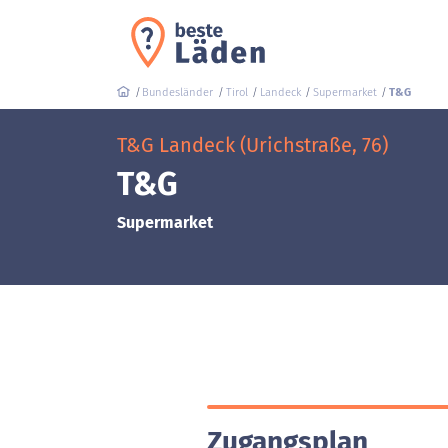
Bundesländer
Tirol
Landeck
Supermarket
T&G
T&G Landeck (Urichstraße, 76)
T&G
Supermarket
Zugangsplan