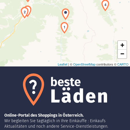
4
3
2
Laden der Karte...
1
+
−
Leaflet
| ©
OpenStreetMap
contributors ©
CARTO
Online-Portal des Shoppings in Österreich.
Wir begleiten Sie tagtäglich in Ihre Einkäuffe : Einkaufs
Aktualitäten und noch andere Service-Dienstleistungen.