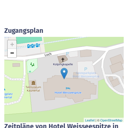
Zugangsplan
+
−
Leaflet
| ©
OpenStreetMap
Zeitpläne von Hotel Weisseespitze in