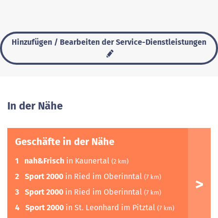
Hinzufügen / Bearbeiten der Service-Dienstleistungen
In der Nähe
Geschäfte in der Nähe
1
nah&Frisch
in Kaunertal
(2 km)
2
Sport 2000
in Ried im Oberinntal
(7 km)
3
Sport 2000
in Ried im Oberinntal
(7 km)
4
Sport 2000
in St. Leonhard im Pitztal
(7 km)