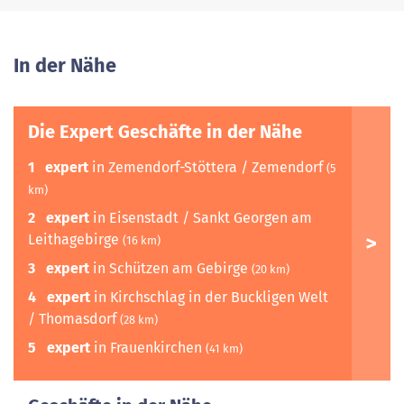
In der Nähe
Die Expert Geschäfte in der Nähe
1
expert
in Zemendorf-Stöttera / Zemendorf
(5
km)
2
expert
in Eisenstadt / Sankt Georgen am
Leithagebirge
(16 km)
3
expert
in Schützen am Gebirge
(20 km)
4
expert
in Kirchschlag in der Buckligen Welt
/ Thomasdorf
(28 km)
5
expert
in Frauenkirchen
(41 km)