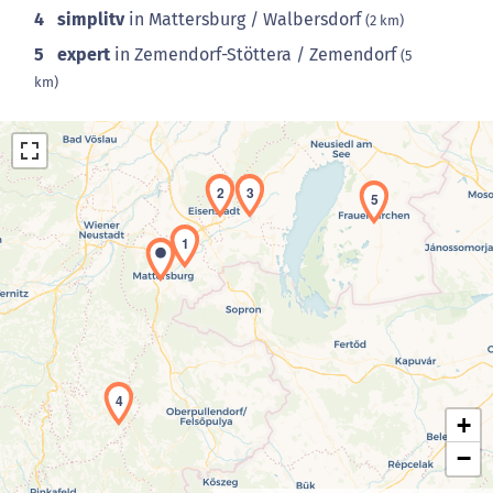
4
simplitv
in Mattersburg / Walbersdorf
(2 km)
5
expert
in Zemendorf-Stöttera / Zemendorf
(5
km)
2
3
5
1
Laden der Karte...
4
+
−