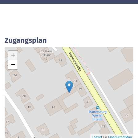
Zugangsplan
+
−
Leaflet
| ©
OpenStreetMap