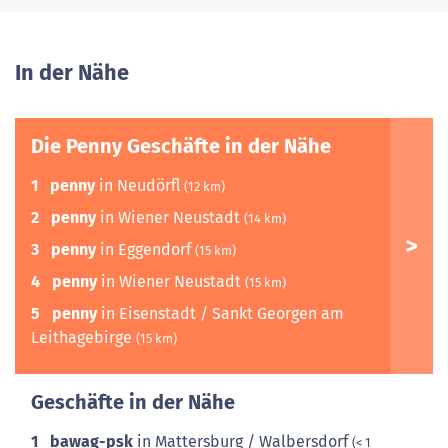
In der Nähe
Die Penny Geschäfte in der Nähe
1
penny
in Neudörfl
(12 km)
2
penny
in Wiener Neustadt
(14 km)
3
penny
in Eggendorf
(15 km)
4
penny
in Wiener Neustadt
(15 km)
5
penny
in Eisenstadt / Sankt Georgen am
Leithagebirge
(15 km)
Geschäfte in der Nähe
1
bawag-psk
in Mattersburg / Walbersdorf
(< 1