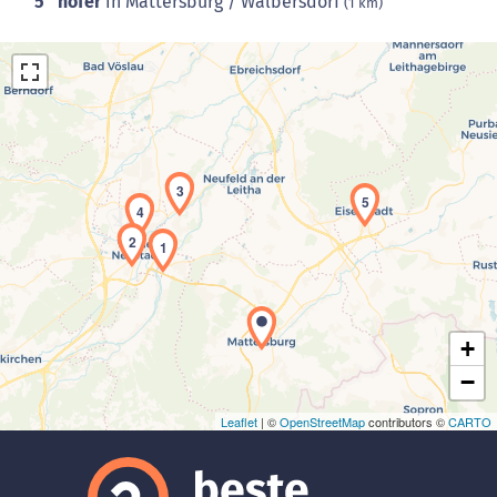
5
hofer
in Mattersburg / Walbersdorf
(1 km)
3
5
4
Laden der Karte...
2
1
+
−
Leaflet
| ©
OpenStreetMap
contributors ©
CARTO