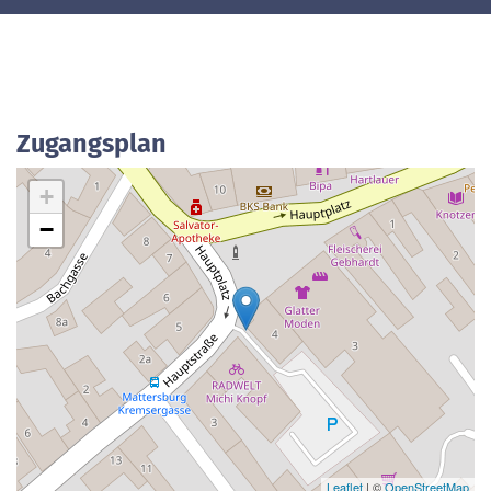
Zugangsplan
+
−
Leaflet
| ©
OpenStreetMap