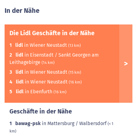
In der Nähe
Die Lidl Geschäfte in der Nähe
1
lidl
in Wiener Neustadt
(13 km)
2
lidl
in Eisenstadt / Sankt Georgen am
Leithagebirge
(14 km)
3
lidl
in Wiener Neustadt
(15 km)
4
lidl
in Wiener Neustadt
(16 km)
5
lidl
in Ebenfurth
(16 km)
Geschäfte in der Nähe
1
bawag-psk
in Mattersburg / Walbersdorf
(< 1
km)