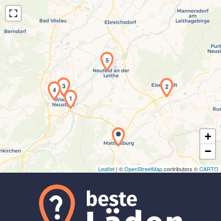
5
Laden der Karte...
3
2
4
1
+
−
Leaflet
| ©
OpenStreetMap
contributors ©
CARTO