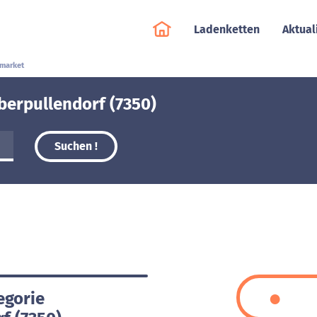
Ladenketten
Aktual
market
berpullendorf (7350)
Suchen !
egorie