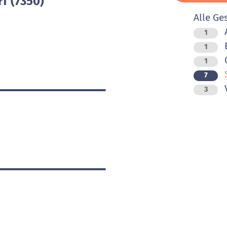
f (7350)
Alle Ge
1
B
1
O
1
7
V
3