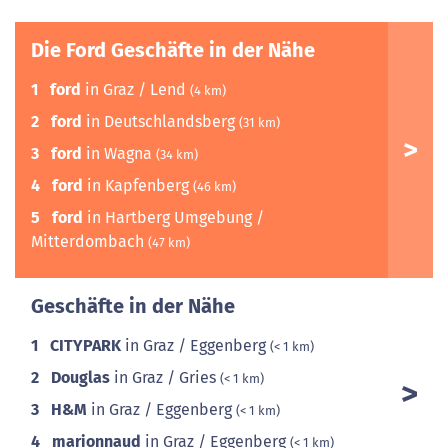
Die Ford Geschäfte in der Nähe
1
ford
in Graz / Lend
(4 km)
2
ford
in Deutschlandsberg
(31 km)
3
ford
in Wagna
(34 km)
4
ford
in Kapfenberg
(46 km)
5
ford
in Hartberg Umgebung /
Mitterdombach
(47 km)
Geschäfte in der Nähe
1
CITYPARK
in Graz / Eggenberg
(< 1 km)
2
Douglas
in Graz / Gries
(< 1 km)
3
H&M
in Graz / Eggenberg
(< 1 km)
4
marionnaud
in Graz / Eggenberg
(< 1 km)