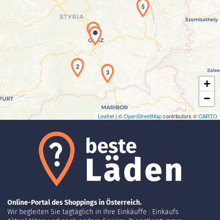
5
1
Laden der Karte...
2
3
+
−
Leaflet
| ©
OpenStreetMap
contributors ©
CARTO
Online-Portal des Shoppings in Österreich.
Wir begleiten Sie tagtäglich in Ihre Einkäuffe : Einkaufs