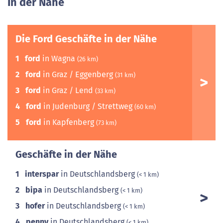
In der Nähe
Die Ford Geschäfte in der Nähe
1
ford
in Wagna
(26 km)
2
ford
in Graz / Eggenberg
(31 km)
3
ford
in Graz / Lend
(33 km)
4
ford
in Judenburg / Strettweg
(60 km)
5
ford
in Kapfenberg
(73 km)
Geschäfte in der Nähe
1
interspar
in Deutschlandsberg
(< 1 km)
2
bipa
in Deutschlandsberg
(< 1 km)
3
hofer
in Deutschlandsberg
(< 1 km)
4
penny
in Deutschlandsberg
(< 1 km)