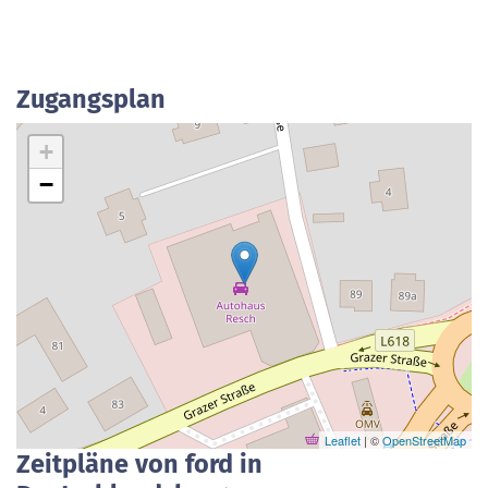
Zugangsplan
+
−
Leaflet
| ©
OpenStreetMap
Zeitpläne von ford in