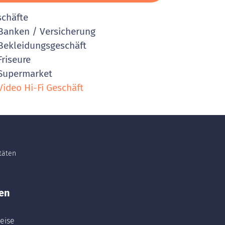
schäfte
anken / Versicherung
ekleidungsgeschäft
riseure
Supermarket
ideo Hi-Fi Geschäft
itäten
en
eise