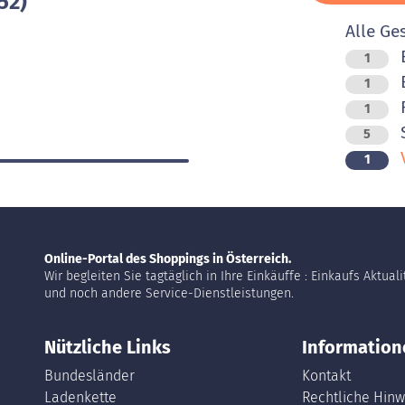
52)
Alle Ge
B
1
B
1
F
1
5
V
1
Online-Portal des Shoppings in Österreich.
Wir begleiten Sie tagtäglich in Ihre Einkäuffe : Einkaufs Aktual
und noch andere Service-Dienstleistungen.
Nützliche Links
Information
Bundesländer
Kontakt
Ladenkette
Rechtliche Hinw