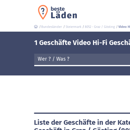
Bundesländer
Steiermark
8052 - Graz / Gösting
Video H
1 Geschäfte Video Hi-Fi Geschä
Liste der Geschäfte in der Kat