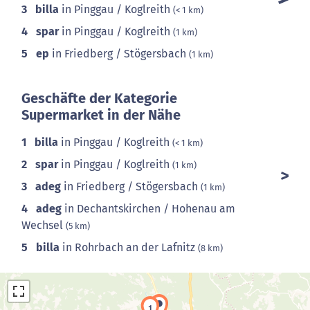
3
billa
in Pinggau / Koglreith
(< 1 km)
4
spar
in Pinggau / Koglreith
(1 km)
5
ep
in Friedberg / Stögersbach
(1 km)
Geschäfte der Kategorie
Supermarket in der Nähe
1
billa
in Pinggau / Koglreith
(< 1 km)
2
spar
in Pinggau / Koglreith
(1 km)
3
adeg
in Friedberg / Stögersbach
(1 km)
4
adeg
in Dechantskirchen / Hohenau am
Wechsel
(5 km)
5
billa
in Rohrbach an der Lafnitz
(8 km)
1