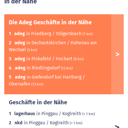
In der Nähe
Die Adeg Geschäfte in der Nähe
1
adeg
in Friedberg / Stögersbach
(1 km)
2
adeg
in Dechantskirchen / Hohenau am
Wechsel
(5 km)
3
adeg
in Pinkafeld / Hochart
(9 km)
4
adeg
in Riedlingsdorf
(12 km)
5
adeg
in Grafendorf bei Hartberg /
Obersafen
(13 km)
Geschäfte in der Nähe
1
lagerhaus
in Pinggau / Koglreith
(< 1 km)
2
nkd
in Pinggau / Koglreith
(< 1 km)