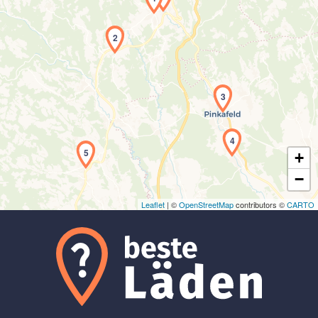
2
Laden der Karte...
3
4
5
+
−
Leaflet
| ©
OpenStreetMap
contributors ©
CARTO