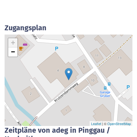
Zugangsplan
+
−
Leaflet
| ©
OpenStreetMap
Zeitpläne von adeg in Pinggau /