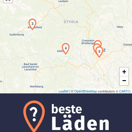
3
Laden der Karte...
1
4
2
5
+
−
Leaflet
| ©
OpenStreetMap
contributors ©
CARTO