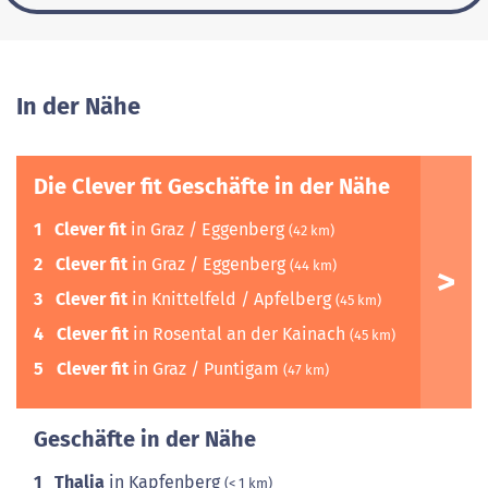
In der Nähe
Die Clever fit Geschäfte in der Nähe
1
Clever fit
in Graz / Eggenberg
(42 km)
2
Clever fit
in Graz / Eggenberg
(44 km)
3
Clever fit
in Knittelfeld / Apfelberg
(45 km)
4
Clever fit
in Rosental an der Kainach
(45 km)
5
Clever fit
in Graz / Puntigam
(47 km)
Geschäfte in der Nähe
1
Thalia
in Kapfenberg
(< 1 km)