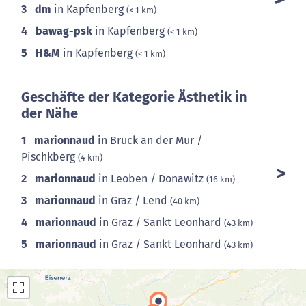
3
dm
in Kapfenberg
(< 1 km)
4
bawag-psk
in Kapfenberg
(< 1 km)
5
H&M
in Kapfenberg
(< 1 km)
Geschäfte der Kategorie Ästhetik in
der Nähe
1
marionnaud
in Bruck an der Mur /
Pischkberg
(4 km)
2
marionnaud
in Leoben / Donawitz
(16 km)
3
marionnaud
in Graz / Lend
(40 km)
4
marionnaud
in Graz / Sankt Leonhard
(43 km)
5
marionnaud
in Graz / Sankt Leonhard
(43 km)