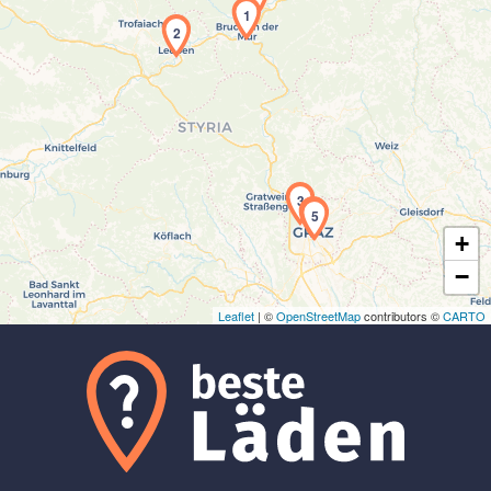
1
2
Laden der Karte...
3
4
5
+
−
Leaflet
| ©
OpenStreetMap
contributors ©
CARTO