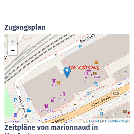
Zugangsplan
+
−
Leaflet
| ©
OpenStreetMap
Zeitpläne von marionnaud in