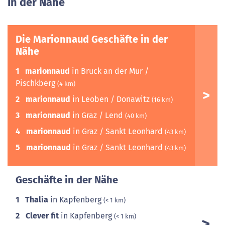
In der Nähe
Die Marionnaud Geschäfte in der
Nähe
1
marionnaud
in Bruck an der Mur /
Pischkberg
(4 km)
2
marionnaud
in Leoben / Donawitz
(16 km)
3
marionnaud
in Graz / Lend
(40 km)
4
marionnaud
in Graz / Sankt Leonhard
(43 km)
5
marionnaud
in Graz / Sankt Leonhard
(43 km)
Geschäfte in der Nähe
1
Thalia
in Kapfenberg
(< 1 km)
2
Clever fit
in Kapfenberg
(< 1 km)