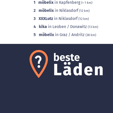
1
möbelix
in Kapfenberg
(< 1 km)
2
möbelix
in Niklasdorf
(12 km)
3
XXXLutz
in Niklasdorf
(12 km)
4
kika
in Leoben / Donawitz
(13 km)
5
möbelix
in Graz / Andritz
(38 km)