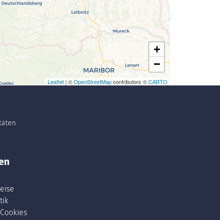
+
−
Leaflet
| ©
OpenStreetMap
contributors ©
CARTO
itäten
en
eise
tik
 Cookies