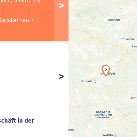
feld / Glein
(43 km)
Gleisdorf
(48 km)
2
chäft in der