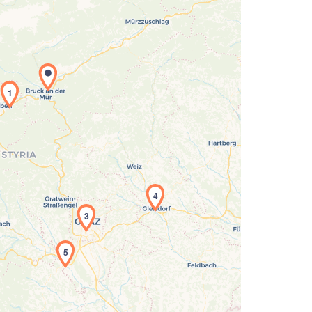
1
Laden der Karte...
4
3
5