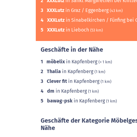
2
XXXLutz
in Sankt Margarethen bei Knittel
3
XXXLutz
in Graz / Eggenberg
(43 km)
4
XXXLutz
in Sinabelkirchen / Fünfing bei 
5
XXXLutz
in Lieboch
(53 km)
Geschäfte in der Nähe
1
möbelix
in Kapfenberg
(< 1 km)
2
Thalia
in Kapfenberg
(1 km)
3
Clever fit
in Kapfenberg
(1 km)
4
dm
in Kapfenberg
(1 km)
5
bawag-psk
in Kapfenberg
(1 km)
Geschäfte der Kategorie Möbelges
Nähe