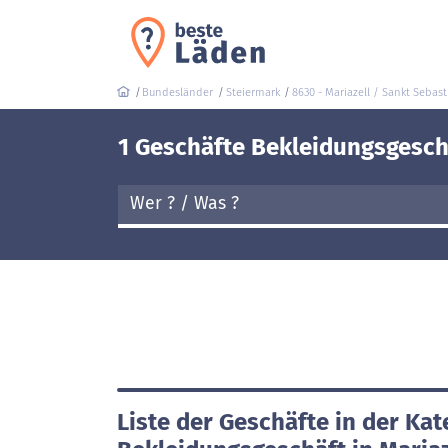
Bundesländer
Steiermark
8630 - Mariazell / Sankt Sebast
1 Geschäfte Bekleidungsgeschä
Liste der Geschäfte in der Kat