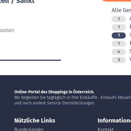
ell / Sankt
Alle Ge
1
1
bastian
B
1
B
1
4
V
3
Online-Portal des Shoppings in Österreich.
Wir begleiten Sie tagtäglich in Ihre Einkäuffe : Einkaufs Aktual
und noch andere Service-Dienstleistungen.
Nützliche Links
Information
Bundesländer
Kontakt