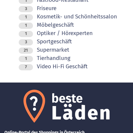
1
Friseure
3
Kosmetik- und Schönheitssalon
1
Möbelgeschäft
1
Optiker / Hörexperten
1
Sportgeschäft
3
Supermarket
21
Tierhandlung
1
Video Hi-Fi Geschäft
7
Online-Portal des Shoppings in Österreich.