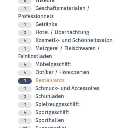
Friseure
6
Geschäftsmaterialen /
1
Professionnels
Getränke
1
Hotel / Ubernachtung
2
Kosmetik- und Schönheitssalon
4
Metzgerei / Fleischwaren /
1
Feinkostladen
Möbelgeschäft
4
Optiker / Hörexperten
4
Restaurants
1
Schmuck- und Accessoires
1
Schuhladen
2
Spielzeuggeschäft
1
Sportgeschäft
4
Sporthallen
1